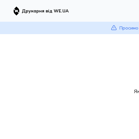
Друкарня від WE.UA
Просимо 
Я