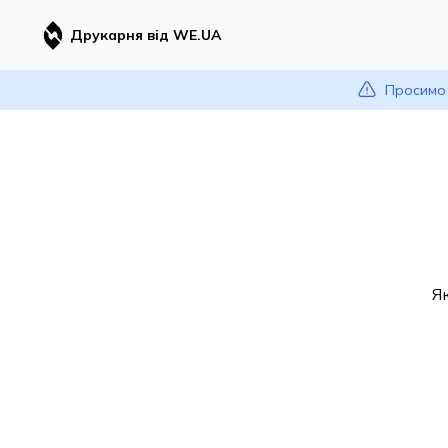
Друкарня від WE.UA
Просимо 
Я