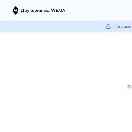
Друкарня від WE.UA
Просимо 
Я