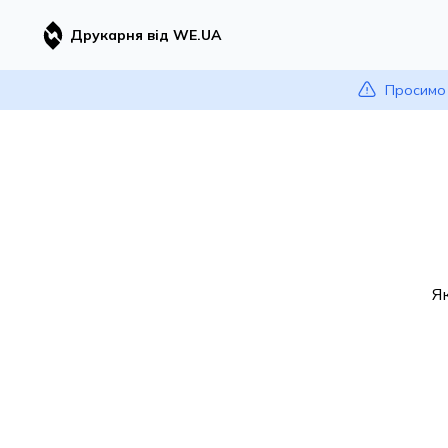
Друкарня від WE.UA
Просимо 
Я