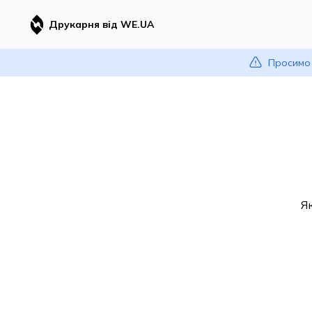
Друкарня від WE.UA
Просимо 
Я