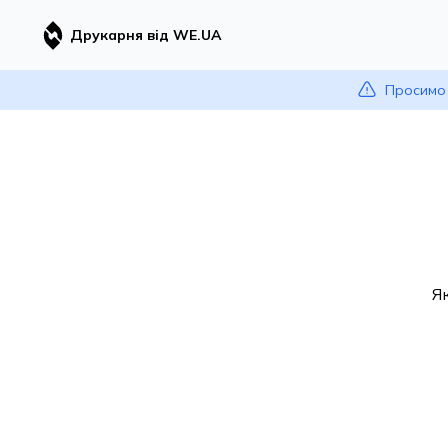
Друкарня від WE.UA
Просимо 
Я