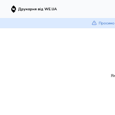
Друкарня від WE.UA
Просимо 
Я