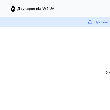
Друкарня від WE.UA
Просимо 
Я