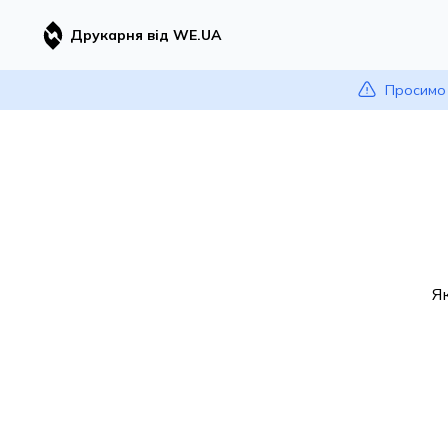
Друкарня від WE.UA
Просимо 
Я