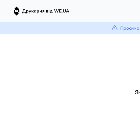
Друкарня від WE.UA
Просимо 
Я