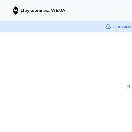
Друкарня від WE.UA
Просимо 
Я