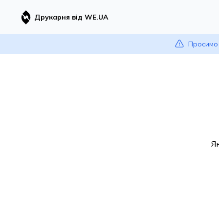
Друкарня від WE.UA
Просимо 
Я