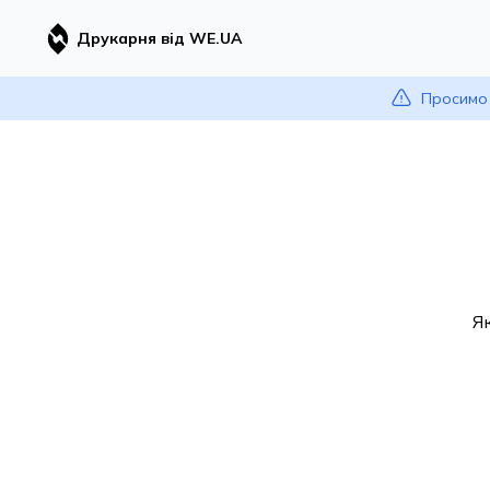
Друкарня від WE.UA
Просимо 
Я