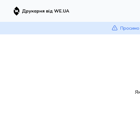
Друкарня від WE.UA
Просимо 
Я