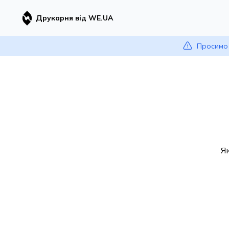
Друкарня від WE.UA
Просимо 
Я