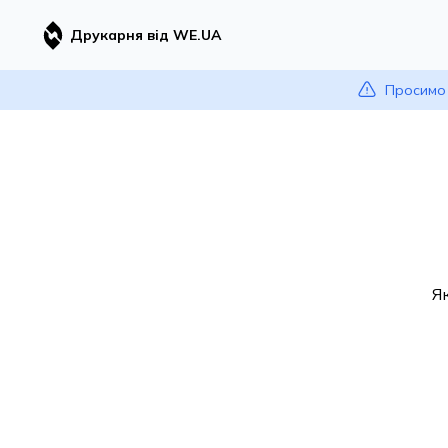
Друкарня від WE.UA
Просимо 
Я