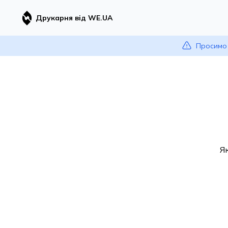
Друкарня від WE.UA
Просимо 
Я