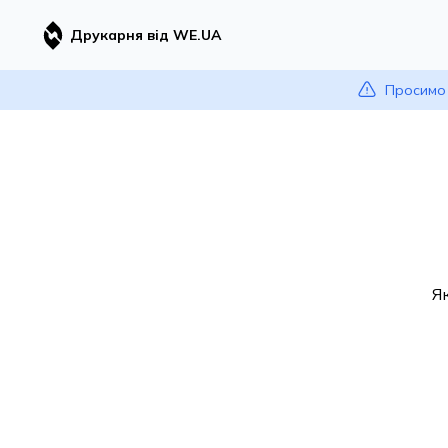
Друкарня від WE.UA
Просимо 
Я