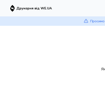
Друкарня від WE.UA
Просимо 
Я