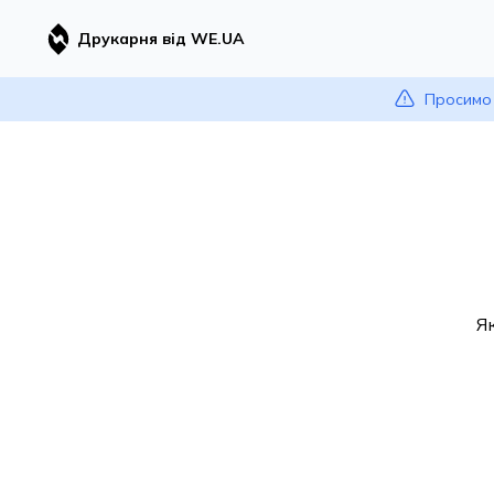
Друкарня від WE.UA
Просимо 
Я