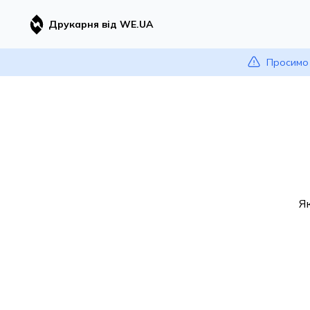
Друкарня від WE.UA
Просимо 
Я