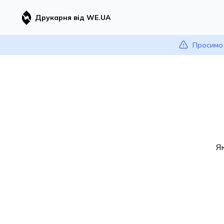
Друкарня від WE.UA
Просимо 
Я