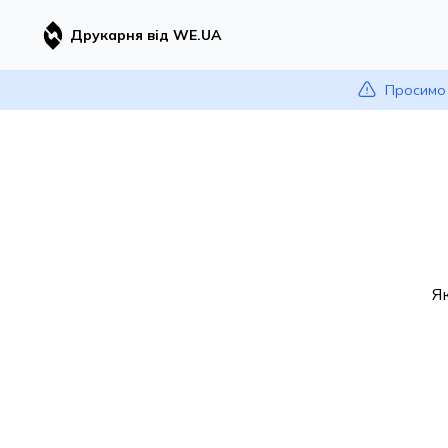
Друкарня від WE.UA
Просимо 
Я