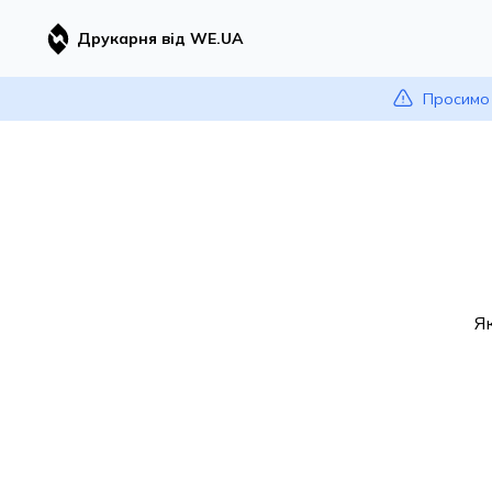
Друкарня від WE.UA
Просимо 
Я