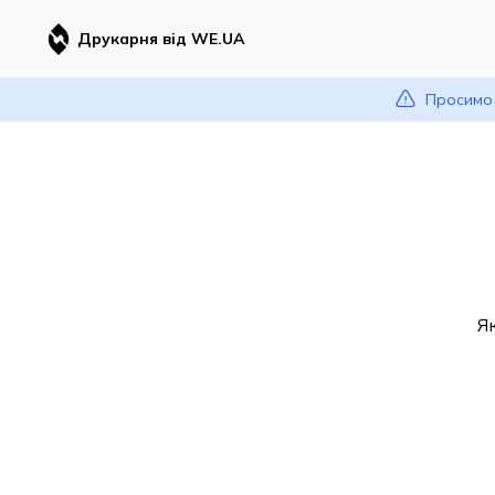
Друкарня від WE.UA
Просимо 
Я