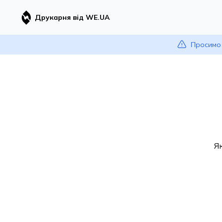
Друкарня від WE.UA
Просимо 
Я