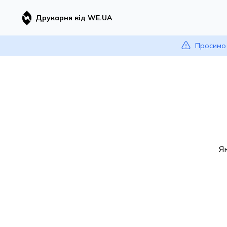
Друкарня від WE.UA
Просимо 
Я