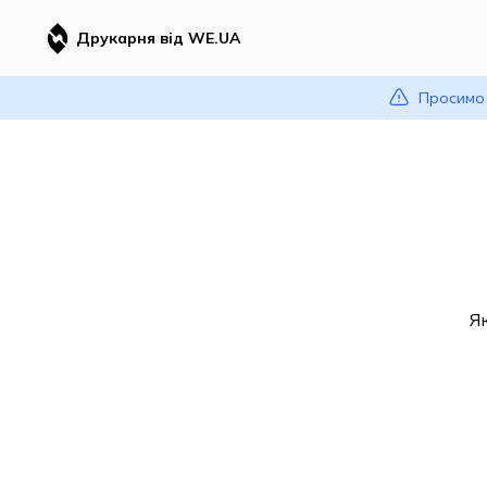
Друкарня від WE.UA
Просимо 
Я