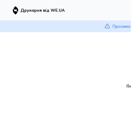
Друкарня від WE.UA
Просимо 
Я