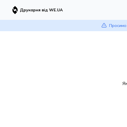
Друкарня від WE.UA
Просимо 
Я