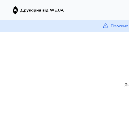
Друкарня від WE.UA
Просимо 
Я