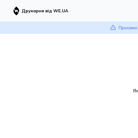
Друкарня від WE.UA
Просимо 
Я