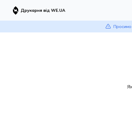
Друкарня від WE.UA
Просимо 
Я