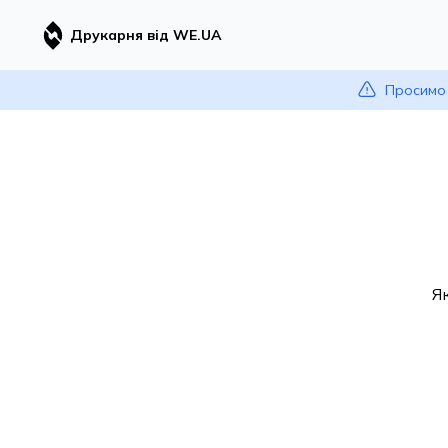
Друкарня від WE.UA
Просимо 
Я