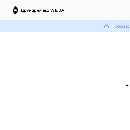
Друкарня від WE.UA
Просимо 
Я