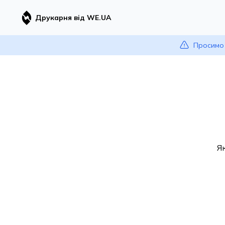
Друкарня від WE.UA
Просимо 
Я