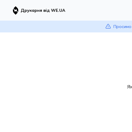
Друкарня від WE.UA
Просимо 
Я