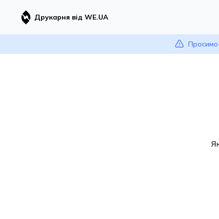
Друкарня від WE.UA
Просимо 
Я