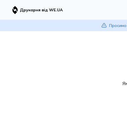
Друкарня від WE.UA
Просимо 
Я