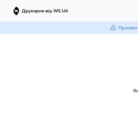
Друкарня від WE.UA
Просимо 
Я