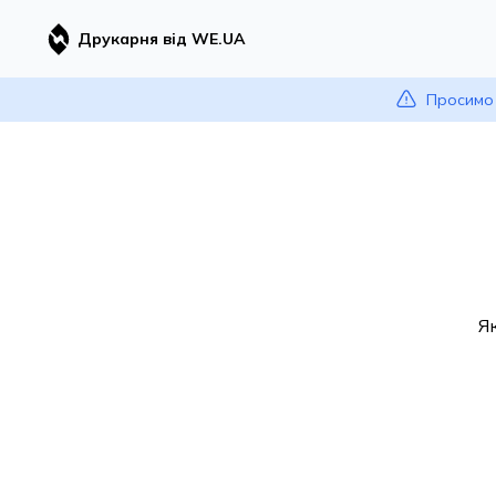
Друкарня від WE.UA
Просимо 
Я