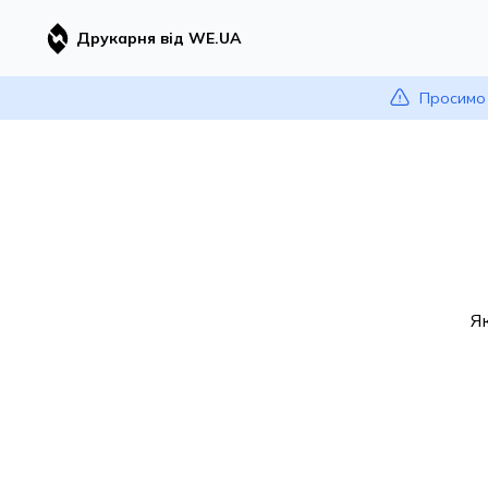
Друкарня від WE.UA
Просимо 
Я