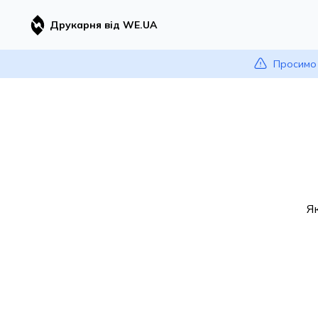
Друкарня від WE.UA
Просимо 
Я