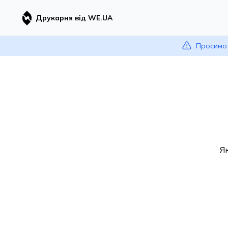
Друкарня від WE.UA
Просимо 
Я