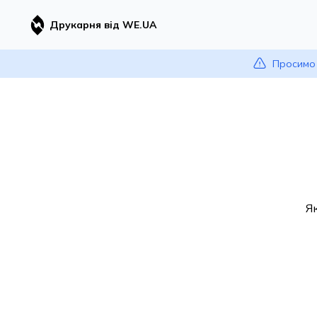
Друкарня від WE.UA
Просимо 
Я