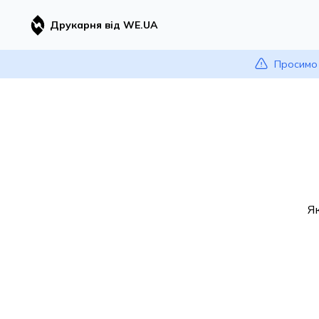
Друкарня від WE.UA
Просимо 
Я