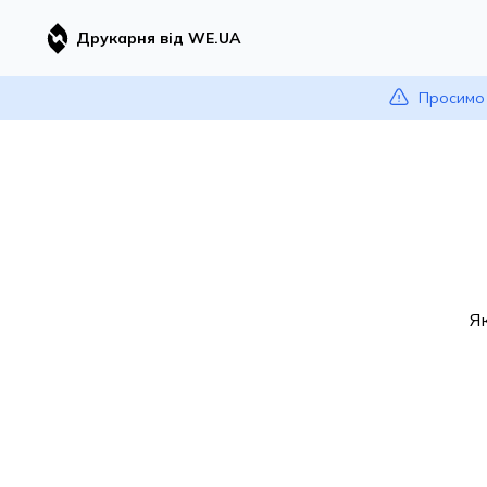
Друкарня від WE.UA
Просимо 
Я