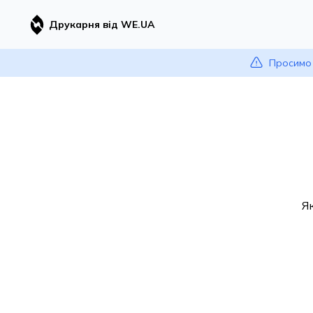
Друкарня від WE.UA
Просимо 
Я