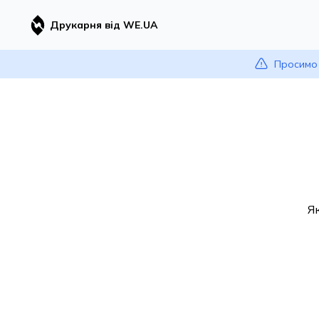
Друкарня від WE.UA
Просимо 
Я