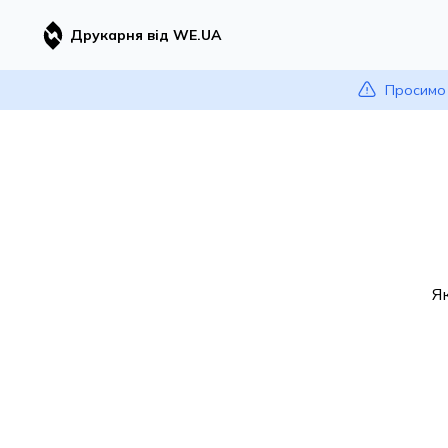
Друкарня від WE.UA
Просимо 
Я